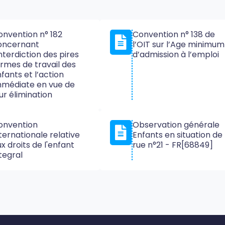
onvention n° 182
Convention n° 138 de
oncernant
l’OIT sur l’Age minimum
interdiction des pires
d’admission à l’emploi
rmes de travail des
fants et l’action
mmédiate en vue de
ur élimination
onvention
Observation générale
ternationale relative
Enfants en situation de
x droits de l'enfant
rue n°21 - FR[68849]
tegral