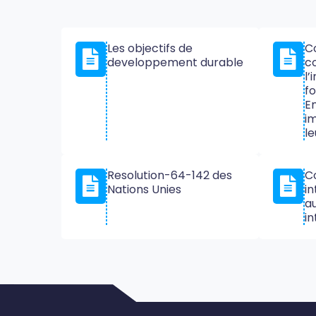
Les objectifs de
C
developpement durable
c
l’
fo
En
i
le
Resolution-64-142 des
C
Nations Unies
in
au
in