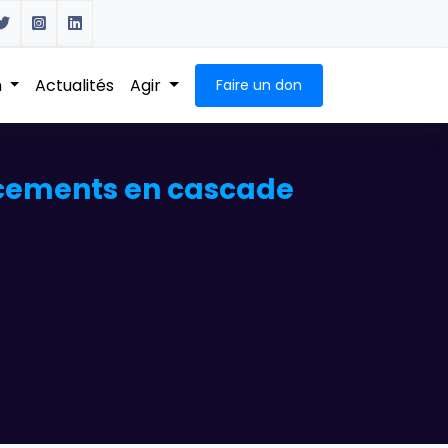
n
Actualités
Agir
Faire un don
ancements en cascade