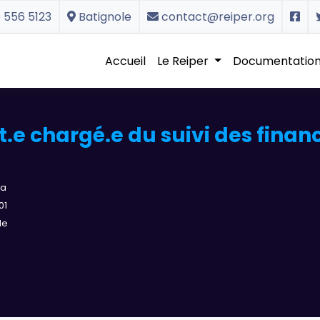
 556 5123
Batignole
contact@reiper.org
Accueil
Le Reiper
Documentatio
nt.e chargé.e du suivi des fin
la
01
de