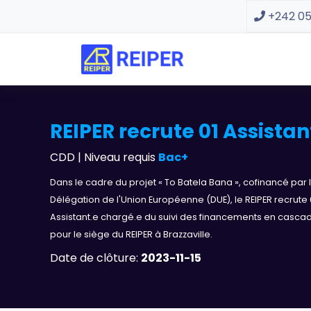
+242 05
REIPER recrute 01 Assista
CDD | Niveau requis
Bac+
Dans le cadre du projet « To Batela Bana », cofinancé par 
Délégation de l'Union Européenne (DUE), le REIPER recrute 
Assistant.e chargé.e du suivi des financements en casca
pour le siège du REIPER à Brazzaville.
Date de clôture:
2023-11-15