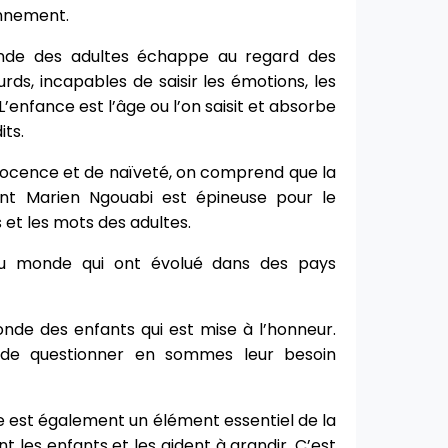
onnement.
onde des adultes échappe au regard des
urds, incapables de saisir les émotions, les
’enfance est l’âge ou l’on saisit et absorbe
ts.
innocence et de naïveté, on comprend que la
dent Marien Ngouabi est épineuse pour le
s et les mots des adultes.
du monde qui ont évolué dans des pays
onde des enfants qui est mise à l’honneur.
, de questionner en sommes leur besoin
ole est également un élément essentiel de la
t les enfants et les aident à grandir. C’est