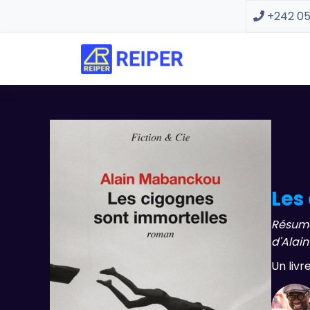
+242 05
Les
Résumé
d'Alai
Un livr