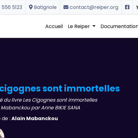
 556 5123
Batignole
contact@reiper.org
Accueil
Le Reiper
Documentatio
 cigognes sont immortelles
 du livre Les Cigognes sont immortelles
n Mabanckou par Anne BIKIE SANA
e de :
Alain Mabanckou