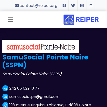
contact@reiper.org
SamuSocial Pointe Noire
(SSPN)
SamuSocial Pointe Noire (SSPN)
242 06 629 13 77
samusocial.pn@gmail.com
198 avenue Linguissi Tchicaya, BP1896 Pointe