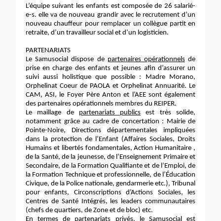
L’équipe suivant les enfants est composée de 26 salarié-
e-s. elle va de nouveau grandir avec le recrutement d’un
nouveau chauffeur pour remplacer un collègue partit en
retraite, d’un travailleur social et d’un logisticien.
PARTENARIATS
Le Samusocial dispose de
partenaires opérationnels
de
prise en charge des enfants et jeunes afin d’assurer un
suivi aussi holistique que possible : Madre Morano,
Orphelinat Coeur de PAOLA et Orphelinat Annuarité. Le
CAM, ASI, le Foyer Père Anton et l’AEE sont également
des partenaires opérationnels membres du REIPER.
Le maillage de
partenariats publics
est très solide,
notamment grâce au cadre de concertation : Mairie de
Pointe-Noire, Directions départementales impliquées
dans la protection de l’Enfant (Affaires Sociales, Droits
Humains et libertés fondamentales, Action Humanitaire ,
de la Santé, de la jeunesse, de l’Enseignement Primaire et
Secondaire, de la Formation Qualifiante et de l’Emploi, de
la Formation Technique et professionnelle, de l’Éducation
Civique, de la Police nationale, gendarmerie etc.), Tribunal
pour enfants, Circonscriptions d’Actions Sociales, les
Centres de Santé Intégrés, les leaders communautaires
(chefs de quartiers, de Zone et de bloc) etc.
En termes de
partenariats privés
, le Samusocial est