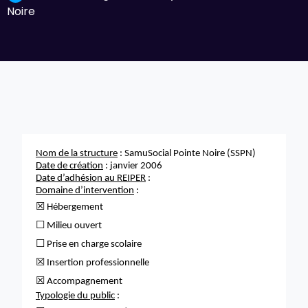
Noire
Nom de la structure
: SamuSocial Pointe Noire (SSPN)
Date de création
: janvier 2006
Date d’adhésion au REIPER
:
Domaine d’intervention
:
☒
Hébergement
☐
Milieu ouvert
☐
Prise en charge scolaire
☒
Insertion professionnelle
☒
Accompagnement
Typologie du public
: