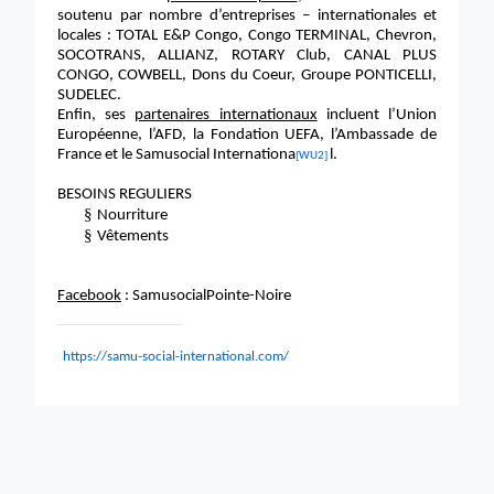
soutenu par nombre d’entreprises – internationales et
locales : TOTAL E&P Congo, Congo TERMINAL, Chevron,
SOCOTRANS, ALLIANZ, ROTARY Club, CANAL PLUS
CONGO, COWBELL, Dons du Coeur, Groupe PONTICELLI,
SUDELEC.
Enfin, ses
partenaires internationaux
incluent
l’Union
Européenne, l’AFD, la Fondation UEFA, l’Ambassade de
France et le Samusocial Internationa
l.
[WU2]
BESOINS REGULIERS
§
Nourriture
§
Vêtements
Facebook
: SamusocialPointe-Noire
https://samu-social-international.com/