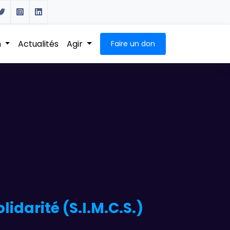
n
Actualités
Agir
Faire un don
darité (S.I.M.C.S.)