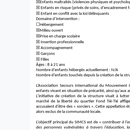
☒
Enfants maltraités (violences physiques et psycholo
☒
Enfants en risque (privés de soins, d’encadrement fa
☒
Enfant en conflit avec la loi/délinquants
Domaine d’intervention :
☐
Hébergement
☒
Milieu ouvert
☒
Prise en charge scolaire
☒
Insertion professionnelle
☒
Accompagnement
☒
Garçons
☒
Filles
Âges : 8 à 21 ans
Nombre d’enfants hébergés actuellement : N/A
Nombre d’enfants touchés depuis la création de la str
L’Association Secours International du Mouvement Ch
enfants vivant en situation de précarité, ainsi qu’aux 
L’initiative de création de la structure visait à lu
marché de la liberté du quartier Fond Tié-Tié afflig
accusaient d’être des « sorciers ». Cette appellation ét
alors exclus de la communauté locale.
L’objectif principal du SIMCS
est de « c
ontribuer à l’
des personnes vulnérables à travers l’éducation, la