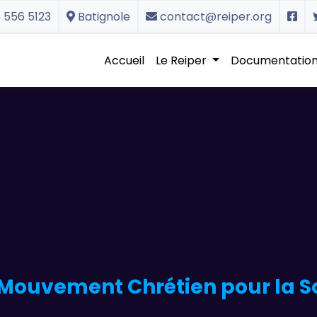
 556 5123
Batignole
contact@reiper.org
Accueil
Le Reiper
Documentatio
Mouvement Chrétien pour la Soli