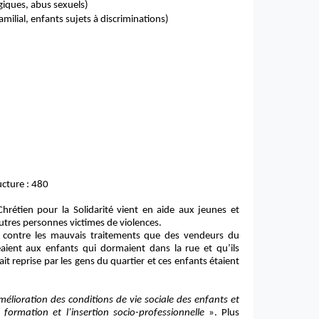
giques, abus sexuels)
milial, enfants sujets à discriminations)
ucture : 480
rétien pour la Solidarité vient en aide aux jeunes et
autres personnes victimes de violences.
tter contre les mauvais traitements que des vendeurs du
eaient aux enfants qui dormaient dans la rue et qu’ils
ait reprise par les gens du quartier et ces enfants étaient
amélioration des conditions de vie sociale des enfants et
 formation et l’insertion socio-professionnelle
». Plus